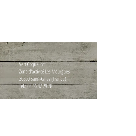
Vert Coquelicot
Zone d'activité Les Mourgues
30800 Saint-Gilles (France)
Tél.:
04 66 87 29 78