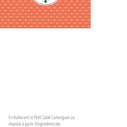
Ingrédients :
farine de riz complet*, beurre*, sucre*, oeuf*,
cacao* (8%), fleur de sel de Camargue.
*Ingrédients issus de l'Agriculture Biologique.
Valeurs nutritionnelles moyennes pour 100g :
Énergie :
478 Kcal / 1 994 kj -
Matières grasses : 25,7 g, dont acides gras
saturés : 16,8 g -
Glucides : 51 g, dont sucres : 19 g - Fibres
alimentaires : 5,9 g -
Protéines : 7,6 g -
Sel : 0,09 g.
Conditionnement :
Sachet fond carré 180 g
Conservation :
À conserver dans un endroit sec et frais. Après
ouverture, bien refermer le sachet et consommer dans les 5 jours.
LE PETIT SABLÉ
CAMARGUAIS
CHOCOLAT
En élaborant Le Petit Sablé Camarguais au
chocolat à partir d'ingrédients bio