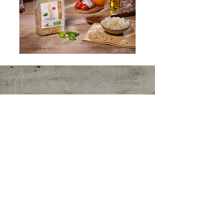
Vert Coquelicot
Zone d'activité Les Mourgues
30800 Saint-Gilles (France)
Tél.:
04 66 87 29 78